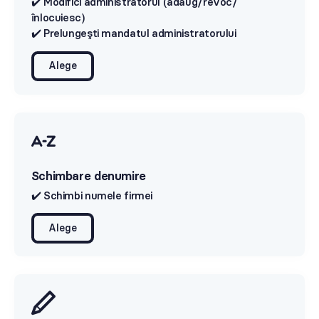
✔️ Modifici administratorul (adaug/revoc/
înlocuiesc)
✔️ Prelungeşti mandatul administratorului
Alege
Schimbare denumire
✔️ Schimbi numele firmei
Alege